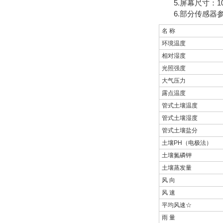
5.屏幕尺寸：1024
6.部分传感器
名 称
环境温度
相对湿度
光照强度
大气压力
露点温度
管式土壤温度
管式土壤湿度
管式土壤盐分
土壤PH（电极法）
土壤氮磷钾
土壤蒸发量
风 向
风 速
平均风速☆
雨 量