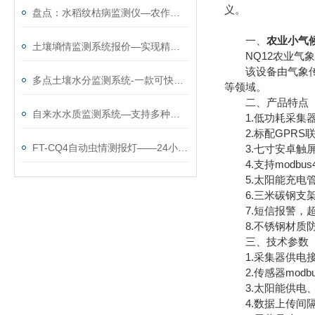
义。
盘点：水稻纹枯病监测仪—农作物病虫害监测仪器
一、
农业小气
土壤墒情监测系统报价—实现精细化农业的墒情自动采集站@2023已更新
NQ12农业气象
该设备由气象传感
多点土壤水分监测系统-一款可快速安装使用的土壤墒情自动监测仪
等领域。
二、产品特点
自来水水质监测系统—支持多种传输方式的小型水质监测站@2025全境派送
1.低功耗采集器
2.标配GPRS
​FT-CQ4自动虫情测报灯——24小时无人值守，虫情数据自动采集分析~
3.七寸安卓触屏，版本
4.支持modbus
5.太阳能充电管
6.三米碳钢支架
7.短信报警，超
8.不锈钢材质防护
三、技术参数
1.采集器供电接口：G
2.传感器modbus
3.太阳能供电、配置
4.数据上传间隔：