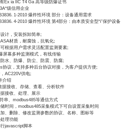
 ia IIC T4 Ga 高等级防爆证书
A*级信用企业
836. 1-2010 爆炸性环境 部分：设备通用需求
36. 4-2010 爆炸性环境 第4部分：由本质安全型“i''保护设备
计，安装拆卸简单;
SA材质，耐腐蚀，抗氧化;
根据用户需求灵活配置监测要素;
防爆屏幕多种监测模式，有线传输
水、防爆、防尘、防震、防腐;
us协议，支持多种后台协议对接，为客户提供方便;
C220V供电;
件介绍
据接收、存储、查看、分析软件
据接收、处理、展示
串、modbus485等通信方式
间，modbus485采集模式下可自设置采集时间
、删除、修改监测参数的协议、名称、图标等
处理功能
vascript脚本