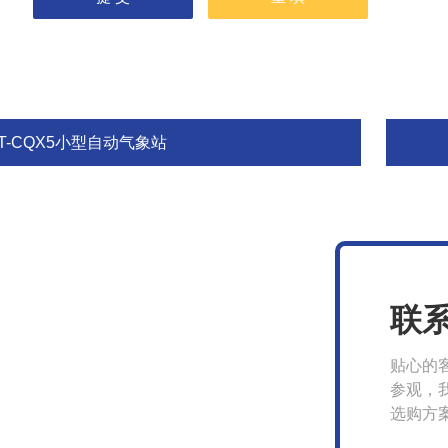
T-CQX5小型自动气象站
联
贴心的
参观，
选购方