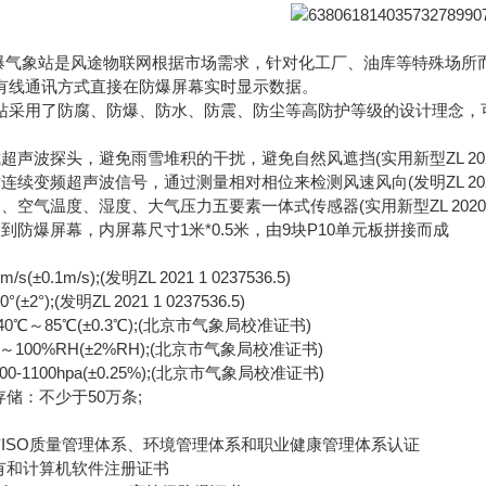
防爆气象站是风途物联网根据市场需求，针对化工厂、油库等特殊场所
有线通讯方式直接在防爆屏幕实时显示数据。
用了防腐、防爆、防水、防震、防尘等高防护等级的设计理念，可
探头，避免雨雪堆积的干扰，避免自然风遮挡(实用新型ZL 2020 2 3
频超声波信号，通过测量相对相位来检测风速风向(发明ZL 2021 1 0
温度、湿度、大气压力五要素一体式传感器(实用新型ZL 2020 2 32
到防爆屏幕，内屏幕尺寸1米*0.5米，由9块P10单元板拼接而成
0.1m/s);(发明ZL 2021 1 0237536.5)
°);(发明ZL 2021 1 0237536.5)
℃～85℃(±0.3℃);(北京市气象局校准证书)
00%RH(±2%RH);(北京市气象局校准证书)
1100hpa(±0.25%);(北京市气象局校准证书)
储：不少于50万条;
SO质量管理体系、环境管理体系和职业健康管理体系认证
和计算机软件注册证书