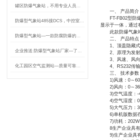
罐区防爆气象站，不用专业人员也能装，到场即装即用
一、 产品简介
FT-FB02型
防爆型气象站485接DCS，中控室实时掌控气象动态
显示于一体，通过
此款防爆气象站采
防爆型气象站—一款防腐防爆的化工园区气象站@2023顺+丰+包+邮
二、 产品特点
1、顶盖隐藏式超声波
企业推送:防爆型气象站厂家—了解天气状况的工业防爆气象仪（顺+丰+包+邮）
2、原理为发射连续变
3、风速、风向、空气
化工园区空气监测站—质量可靠的防爆型气象站@2024动态已更新
4、RS232传输
三、 技术参数
1)风速：0～60m/s(±
2)风向：0～360°(±2
3)空气温度：-40
4)空气湿度：0～1
5)大气压力：300-
6)单机版数据存
7)功耗：202W
8生产企业具有I
9)生产企业具有