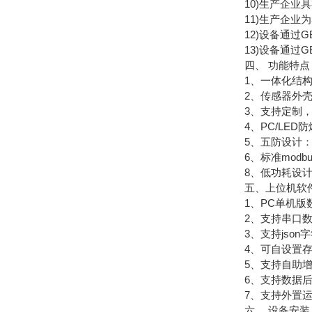
10)生产企业具有Ex
11)生产企业为3
12)设备通过GB3
13)设备通过GB38
四、 功能特点
1、一体化结构设
2、传感器外壳A
3、支持定制，可
4、PC/LED
5、五防设计：防
6、标准modb
8、低功耗设计，A
五、上位机软
1、PC单机版数
2、支持串口数
3、支持json字符
4、可自设置存储时
5、支持自助增加
6、支持数据后
7、支持外置运行ja
六、 设备安装