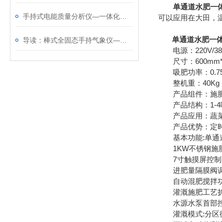
单通道水肥一
手持式电能质量分析仪—一体化设计操作简单@2025全境派送
可以应用在大田，
单通道水肥一
导读：棒式全固态手持气象仪—一款方便携带的手持气象站
电源：220V/38
尺寸：600mm*8
吸肥功率：0.75-
整机重：40Kg
产品组件：施肥
产品结构：1-4
产品应用：蔬菜
产品优势：定时定
基本功能:单通道
1KW不锈钢施
7寸触摸屏控制
进肥量隔膜阀
自动混肥搅拌
灌溉施肥工艺
水源水泵首部
灌溉模式:分区