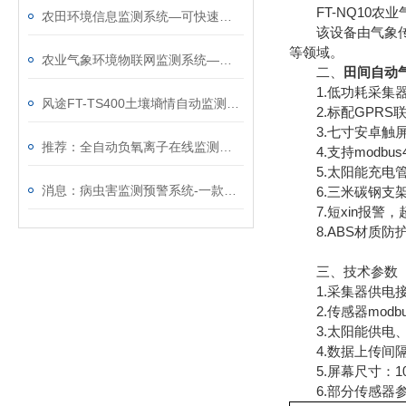
FT-NQ10农
农田环境信息监测系统—可快速部署的农田自动气象站@2025全境派送
该设备由气象传感
等领域。
农业气象环境物联网监测系统—高度集成的农田自动气象站
二、
田间自动
1.低功耗采集器：
风途FT-TS400土壤墒情自动监测仪——实时捕捉土壤水分，全天候守护农田~
2.标配GPRS
3.七寸安卓触屏，版本
推荐：全自动负氧离子在线监测系统—景区生态环境监测站（顺+丰+包+邮）
4.支持modbus
5.太阳能充电管
消息：病虫害监测预警系统-一款质量嘎嘎好的虫情监控系统
6.三米碳钢支架
7.短xin报警，超
8.ABS材质防护
三、技术参数
1.采集器供电接口：
2.传感器modbus
3.太阳能供电、配置
4.数据上传间隔：
5.屏幕尺寸：1024
6.部分传感器