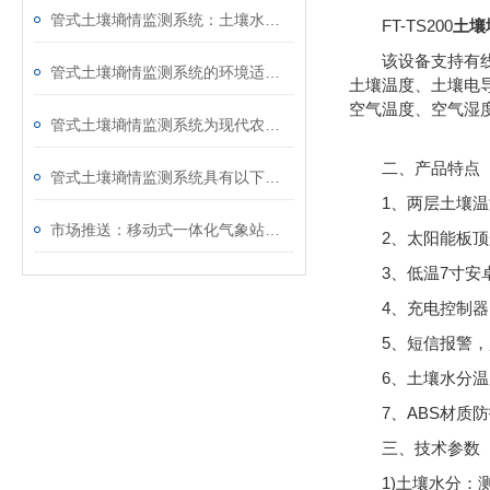
管式土壤墒情监测系统：土壤水分监测的“地下洞察者”
FT-TS200
土壤
该
设备
支持有
管式土壤墒情监测系统的环境适应性与精度评估
土壤温度、土壤电
空气温度、空气湿
管式土壤墒情监测系统为现代农业的发展提供有力支持
二、产品特点
管式土壤墒情监测系统具有以下几个优点
1、两层土壤
市场推送：移动式一体化气象站—实时观测的七要素便携式气象站
2、太阳能板
3、低温7寸安卓屏
4、充电控制器
5、短信报警
6、土壤水分
7、ABS材质
三、技术参数
1)土壤水分：