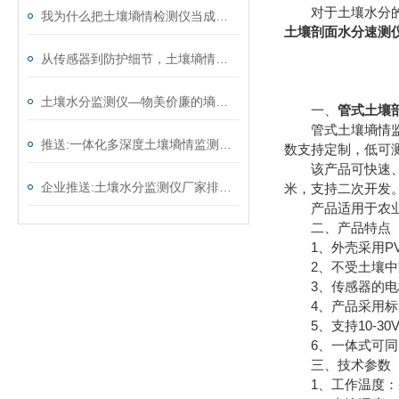
对于土壤水分的实
我为什么把土壤墒情检测仪当成试验田的标配——一名高校农业科研人员的体会
土壤剖面水分速测
从传感器到防护细节，土壤墒情监测系统藏着7个适配野外的“稳运行”设计 ​
土壤水分监测仪—物美价廉的墒情自动监测设备@2025全境派送
一、
管式土壤
管式土壤墒情监测
推送:一体化多深度土壤墒情监测仪—适用于各种类型的土壤和作物
数支持定制，低可
该产品可快速、全面
企业推送:土壤水分监测仪厂家排名—土壤含水量监测仪器价格（顺+丰+包+邮）
米，支持二次开发
产品适用于农业农
二、产品特点
1、外壳采用PV
2、不受土壤中盐
3、传感器的电极
4、产品采用标准的M
5、支持10-30
6、一体式可同
三、技术参数
1、工作温度：-4