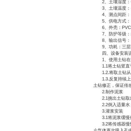
2、土壤湿度：0～1
3、土壤温度：-15
4、测点间距：1
5、供电方式：10
6、外壳：PVC
7、防护等级：地
8、输出信号：RS4
9、功耗：三层 0
四、设备安装
1、使用土钻在
1.1将土钻竖直
1.2.将取土钻
1.3.反复持续
土钻修正，保证传
2.制作泥浆
2.1挑出土钻取
2.2倒入适量水，
3.灌浆安装
3.1将泥浆缓慢倒
3.2将传感器慢
止气体再次吸入孔中