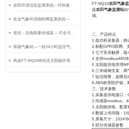
FT-NQ10
农田气象监
农田环境信息监测系统—可快速部署的农田自动气象站@2025全境派送
该
农田气象监测站
由
域。
农业气象环境物联网监测系统—高度集成的农田自动气象站
资讯：压电雨量传感器 —可全天候工作的雨量监测仪（顺+丰+包+邮）
二、产品特点
1.低功耗采集器：静
2.标配GPRS联网
茶园气象站—一款24小时监控气候变化的生态茶园气象站@2022已更新
3.七寸安卓触屏，版本：4
4.支持modbus48
风途FT-WQX8B光伏太阳能环境监测仪：免调试，可在户外长期稳定运行~
5.太阳能充电管理M
6.三米碳钢支架，
7.短信报警，超限后
8.ABS材质防护箱
三、技术参数
1.采集器供电接口：G
2.传感器modbus、
3.太阳能供电、配置铅
4.数据上传间隔：1分
5.屏幕尺寸：1024*60
6.部分传感器参数