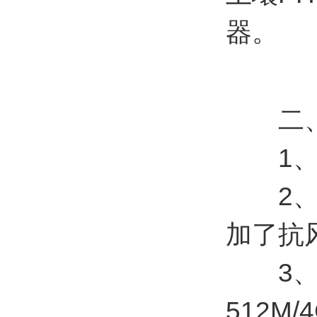
器。
二、
1、六
2、太
加了抗
3、低温
512M/