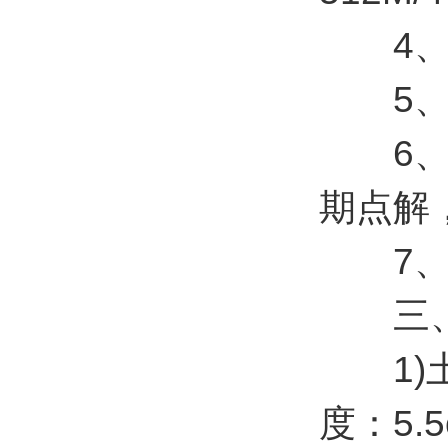
4、充
5、短x
6、土
期点解
7、A
三、
1)土
度：5