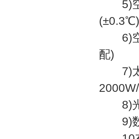
5)空
(±0.3℃
6)空气
配)
7)太
2000W
8)光学
9)数
10布