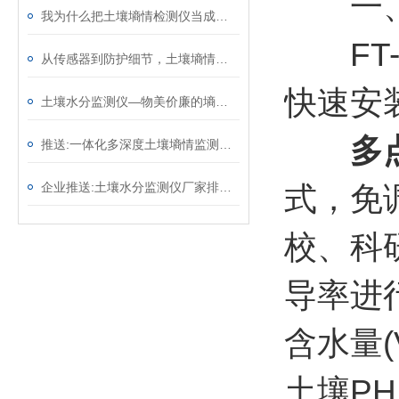
一
我为什么把土壤墒情检测仪当成试验田的标配——一名高校农业科研人员的体会
FT-
从传感器到防护细节，土壤墒情监测系统藏着7个适配野外的“稳运行”设计 ​
快速安
土壤水分监测仪—物美价廉的墒情自动监测设备@2025全境派送
多
推送:一体化多深度土壤墒情监测仪—适用于各种类型的土壤和作物
企业推送:土壤水分监测仪厂家排名—土壤含水量监测仪器价格（顺+丰+包+邮）
式，免
校、科
导率进
含水量
土壤P