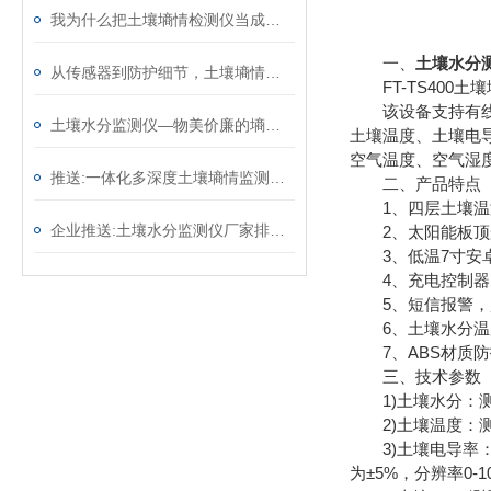
我为什么把土壤墒情检测仪当成试验田的标配——一名高校农业科研人员的体会
一、
土壤水分
从传感器到防护细节，土壤墒情监测系统藏着7个适配野外的“稳运行”设计 ​
FT-TS400
该设备支持有线、
土壤水分监测仪—物美价廉的墒情自动监测设备@2025全境派送
土壤温度、土壤电
空气温度、空气湿
推送:一体化多深度土壤墒情监测仪—适用于各种类型的土壤和作物
二、产品特点
1、四层土壤温
企业推送:土壤水分监测仪厂家排名—土壤含水量监测仪器价格（顺+丰+包+邮）
2、太阳能板顶盖
3、低温7寸安卓屏，版
4、充电控制器：
5、短信报警，
6、土壤水分温度
7、ABS材质防护
三、技术参数
1)土壤水分：测量范
2)土壤温度：测温范围
3)土壤电导率：测量范围
为±5%，分辨率0-1000