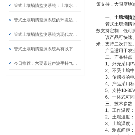
策支持，大限度地
管式土壤墒情监测系统：土壤水分监测的“地下洞察者”
一、
土壤墒情
管式土壤墒情监测系统的环境适应性与精度评估
管式土壤墒情监测
数支持定制，低可
管式土壤墒情监测系统为现代农业的发展提供有力支持
该产品可快速、全面
米，支持二次开发
管式土壤墒情监测系统具有以下几个优点
产品适用于农业农
二、产品特点
今日推荐：六要素超声波手持气象站—实时观测的便携式地面观测站
1、外壳采用PV
2、不受土壤中盐
3、传感器的电极
4、产品采用标准的M
5、支持10-30
6、一体式可同
三、技术参数
1、工作温度：-4
2、土壤湿度：0～1
3、土壤温度：-15
4、测点间距：1