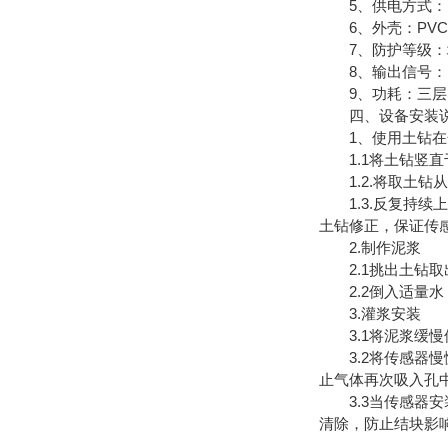
5、供电方式：10
6、外壳：PVC
7、防护等级：地
8、输出信号：RS4
9、功耗：三层 0
四、设备安装
1、使用土钻在
1.1将土钻竖直
1.2.将取土钻
1.3.反复持续
土钻修正，保证传
2.制作泥浆
2.1挑出土钻取
2.2倒入适量水，
3.灌浆安装
3.1将泥浆缓慢倒
3.2将传感器慢
止气体再次吸入孔中
3.3当传感器安
清除，防止结块影响