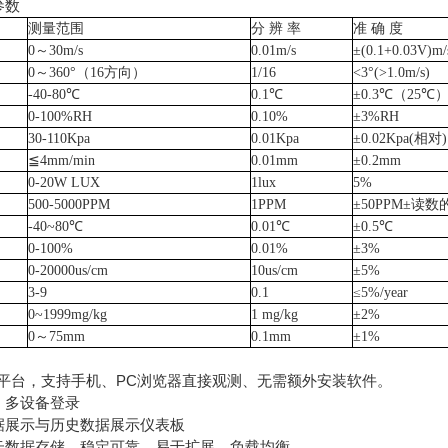
参数
测量范围
分
辨
率
准
确
度
0～30m/s
0.01m/s
±(0.1+0.03V)m/
0～360°（16方向）
1/16
<3°(>1.0m/s)
-40-80℃
0.1℃
±0.3℃（25℃
0-100%RH
0.10%
±3%RH
30-110Kpa
0.01Kpa
±0.02Kpa(相对)
≦4mm/min
0.01mm
±0.2mm
0-20W LUX
1lux
5%
500-5000PPM
1PPM
±50PPM±读数
-40~80℃
0.01℃
±0.5℃
0-100%
0.01%
±
3%
0-20000us/cm
10us/cm
±5%
3
-
9
0.
1
≤5%/year
0~1999mg/kg
1 mg/kg
±2%
0～75mm
0.1mm
±1%
平台，支持手机、PC浏览器直接观测、无需额外安装软件。
、多设备登录
展示与历史数据展示仪表板
数据存储，稳定可靠，易于扩展，负载均衡。