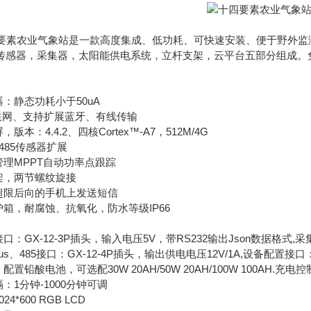
四要素农业气象站是一款高度集成、低功耗、可快速安装、便于野外监
器，采集器，太阳能供电系统，立杆支架，云平台五部分组成。免
：静态功耗小于50uA
联网、支持扩展蓝牙、有线传输
：4.4.2、四核Cortex™-A7，512M/4G
485传感器扩展
理MPPT自动功率点跟踪
，两节螺纹旋接
限后向的手机上发送短信
箱，耐腐蚀、抗氧化，防水等级IP66
GX-12-3P插头，输入电压5V，带RS232输出Json数据格式,采集器
s、485接口：GX-12-4P插头，输出供电电压12V/1A,设备配置接口：
铅酸电池，可选配30W 20AH/50W 20AH/100W 100AH.充
1分钟-1000分钟可调
*600 RGB LCD