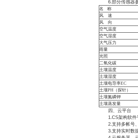
6.部分传感器
名
称
风 速
风 向
空气温度
空气湿度
大气压力
雨量
光照
二氧化碳
土壤温度
土壤湿度
土壤电导率
EC
土壤
PH（
探针
）
土壤氮磷钾
土壤蒸发量
四、云平台
1.CS架构软件
2.支持多帐号
3.支持实时数据
4.云服务器、云