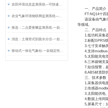
农田环境信息监测系统—可快速部署的农田自动气象站@2025全境派送
一、产品简介
FT-NQ14十
农业气象环境物联网监测系统—高度集成的农田自动气象站
该设备由气象传感
等领域。
推选：二点委夜蛾监测系统-一款可无人监管的玉米二点委夜蛾测报仪
二、产品特点
1.低功耗采集器
消息：土壤管式剖面水分仪-一款质量靠得住的土壤墒情监测系统
2.标配GPRS
3.七寸安卓触屏，版本
移动式一体化气象站-一款稳定性高的七要素便携式气象站@2024已更新
4.支持modbus
5.太阳能充电管
6.三米碳钢支架
7.短信报警，超
8.ABS材质防护
三、技术参数
1.采集器供电接口：
2.传感器modbu
3.太阳能供电、配置
4.数据上传间隔：
5.屏幕尺寸：1024