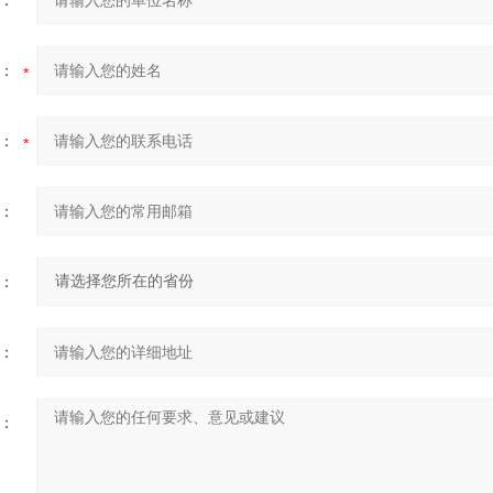
：
：
：
：
：
：
：