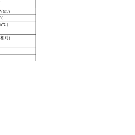
度
3V)m/s
s)
25℃）
a(相对)