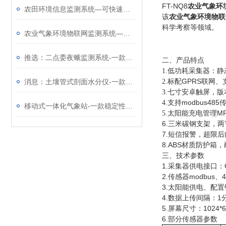
FT-NQ8
农业气象环
农田环境信息监测系统—可快速部署的农田自动气象站@2025全境派送
该
农业气象环境物联
科学考察等领域。
农业气象环境物联网监测系统—高度集成的农田自动气象站
推选：二点委夜蛾监测系统-一款可无人监管的玉米二点委夜蛾测报仪
二、产品特点
低功耗采集器：静态
1.
标配GPRS联网
消息：土壤管式剖面水分仪-一款质量靠得住的土壤墒情监测系统
2.
寸安卓触屏，版本：4
3.七
支持modbus48
4.
移动式一体化气象站-一款稳定性高的七要素便携式气象站@2024已更新
太阳能充电管理M
5.
6.三米碳钢支架，
7.短信报警，超限
8.ABS材质防护箱
三、技术参数
1.采集器供电接口：G
2.传感器modbus
3.太阳能供电、配置铅
4.数据上传间隔：1分
5.屏幕尺寸：1024*6
6.部分传感器参数