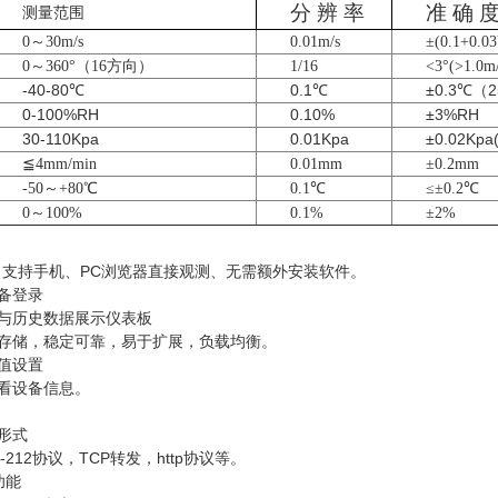
分 辨 率
准 确 
测量范围
0～30m/s
0.01m/s
±(0.1+0.0
0～360°（16方向）
1/16
<3°(>1.0m/
-40-80℃
0.1℃
±0.3℃（
0-100%RH
0.10%
±3%RH
30-110Kpa
0.01Kpa
±0.02Kp
≦4mm/min
0.01mm
±0.2mm
-50～+80℃
0.1℃
≤±0.2℃
0～100%
0.1%
±2%
台，支持手机、PC浏览器直接观测、无需额外安装软件。
设备登录
示与历史数据展示仪表板
据存储，稳定可靠，易于扩展，负载均衡。
阈值设置
查看设备信息。
形式
-212协议，TCP转发，http协议等。
功能