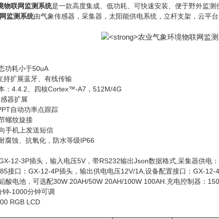
境物联网监测系统
是一款高度集成、低功耗、可快速安装、便于野外监测
网监测系统
由气象传感器，采集器，太阳能供电系统，立杆支架，云平台
功耗小于50uA
、支持扩展蓝牙、有线传输
.4.2、四核Cortex™-A7，512M/4G
5传感器扩展
PPT自动功率点跟踪
两节螺纹旋接
后向手机上发送短信
，耐腐蚀、抗氧化，防水等级IP66
X-12-3P插头，输入电压5V，带RS232输出Json数据格式,采集器供电：DC
、485接口：GX-12-4P插头，输出供电电压12V/1A,设备配置接口：GX-12
酸电池，可选配30W 20AH/50W 20AH/100W 100AH.充电控制器
钟-1000分钟可调
00 RGB LCD