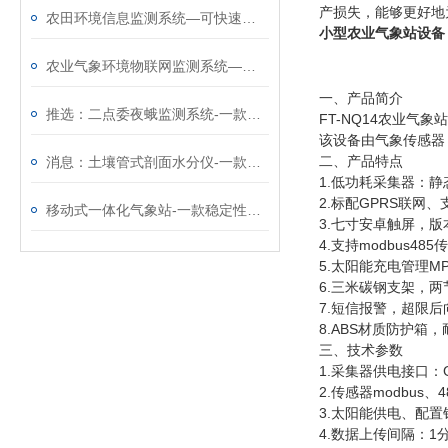
产损失，能够更好地
农田环境信息监测系统—可快速部署的农田自动气象站@2025全境派送
小型农业气象站设备
农业气象环境物联网监测系统—高度集成的农田自动气象站
一、产品简介
推选：二点委夜蛾监测系统-一款可无人监管的玉米二点委夜蛾测报仪
FT-NQ14农业
该设备由气象传感器
二、产品特点
消息：土壤管式剖面水分仪-一款质量靠得住的土壤墒情监测系统
1.低功耗采集器：静
2.标配GPRS联网
移动式一体化气象站-一款稳定性高的七要素便携式气象站@2024已更新
3.七寸安卓触屏，版本：4
4.支持modbus48
5.太阳能充电管理M
6.三米碳钢支架，
7.短信报警，超限
8.ABS材质防护箱
三、技术参数
1.采集器供电接口：G
2.传感器modbus、
3.太阳能供电、配置铅
4.数据上传间隔：1分