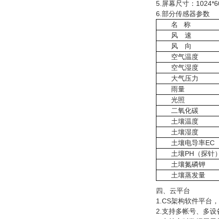
5.屏幕尺寸：1024*60
6.部分传感器参数
名 称
风 速
风 向
空气温度
空气湿度
大气压力
雨量
光照
二氧化碳
土壤温度
土壤湿度
土壤电导率EC
土壤PH（
探针
土壤氮磷钾
土壤蒸发量
四、云平台
1.CS架构软件平
2.支持多帐号、多设