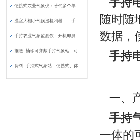
手持
便携式农业气象仪：替代多个单功能仪表，一台顶几台效率翻倍
随时随
温室大棚小气候巡检利器——手持农业气象环境检测仪，温光水气一手掌握
数据，
手持农业气象监测仪：开机即测无需架设，从田埂到大棚移动观测
推送: 袖珍可穿戴手持气象站—可以精确地测量环境参数
手持
资料: 手持式气象站—便携式、体积小巧的气象监测设备@2023动态已更新
一、
手持
一体的