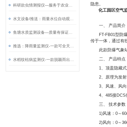
隐患。
科研款虫情测报仪—服务于农业生产的病虫害监测系统@2024顺+丰+包+邮
化工园区空气
水文设备/推送：雨量水位自动观测设施—货真价实的雷达流速监测系统
一、 产品简介
鱼塘水质监测设备—质量有保证的河流水质在线监测系统@2024新消息
FT-FB0
传于一体，通过有
推选：降雨量监测仪-一款可全天候工作的自动雨量站
此款防爆气象
二、 产品特点
水稻纹枯病监测仪-一款脱颖而出的纹枯病测报仪@2023顺丰包邮
1、顶盖隐藏式超
2、原理为发射连
3、风速、风向、
4、485接DC
三、 技术参数
1)风速：0～60m/s
2)风向：0～360°(