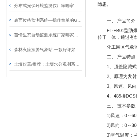
隐患。
分布式光伏环境监测仪厂家哪家好@2025风途科技已更新
表面位移监测系统—操作简单的GNSS边坡监测系统@2025全境派送
一、 产品简介
FT-FB0
苗情生态自动监测系统厂家哪家好@2025风途科技已更新
传于一体，通过有
化工园区气象
森林火险预警气象站-一款好评如潮的森林气象站@每日资讯
二、 产品特点
土壤仪器/推荐：土壤水分观测系统—高度集成的土壤无线墒情监测站
1、顶盖隐藏式超
2、原理为发射连
3、风速、风向、
4、485接DC
三、 技术参数
1)风速：0～60m/s
2)风向：0～360°(
3)空气温度：-4