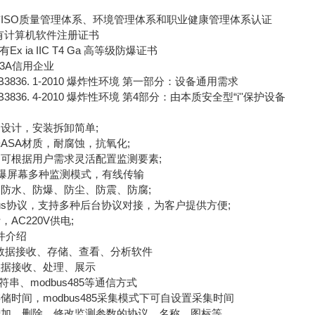
SO质量管理体系、环境管理体系和职业健康管理体系认证
计算机软件注册证书
 ia IIC T4 Ga 高等级防爆证书
3A信用企业
836. 1-2010 爆炸性环境 第一部分：设备通用需求
36. 4-2010 爆炸性环境 第4部分：由本质安全型“i''保护设备
计，安装拆卸简单;
SA材质，耐腐蚀，抗氧化;
根据用户需求灵活配置监测要素;
防爆屏幕多种监测模式，有线传输
水、防爆、防尘、防震、防腐;
us协议，支持多种后台协议对接，为客户提供方便;
C220V供电;
件介绍
据接收、存储、查看、分析软件
据接收、处理、展示
串、modbus485等通信方式
间，modbus485采集模式下可自设置采集时间
、删除、修改监测参数的协议、名称、图标等