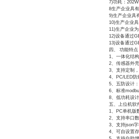
7)功耗：202W
8生产企业具有I
9)生产企业具有
10)生产企业具有Ex
11)生产企业为
12)设备通过GB3
13)设备通过GB38
四、 功能特点
1、一体化结构设
2、传感器外壳A
3、支持定制，可
4、PC/LED
5、五防设计：防
6、标准modb
8、低功耗设计，A
五、上位机软
1、PC单机版数
2、支持串口数
3、支持json字符
4、可自设置存储时
5、支持自助增加