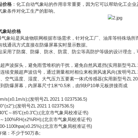
站价格
：化工自动气象站的作用非常重要，因为它可以帮助化工企业
气象条件对化工生产的影响。
气象站价格
防爆气象站是风途物联网根据市场需求，针对化工厂、油库等特殊场所
有线通讯方式直接在防爆屏幕实时显示数据。
用了防腐、防爆、防水、防震、防尘等高防护等级的设计理念，可
探头，避免雨雪堆积的干扰，避免自然风遮挡(实用新型号ZL 2020 2 
频超声波信号，通过测量相对相位来检测风速风向(发明号ZL 2021 1 
温度、湿度、大气压力五要素一体式传感器(实用新型号ZL 2020 2 3
到防爆屏幕，内屏幕尺寸1米*0.5米，由9块P10单元板拼接而成
0.1m/s);(发明号ZL 2021 1 0237536.5)
°);(发明号ZL 2021 1 0237536.5)
℃～85℃(±0.3℃);(北京市气象局校准证书)
00%RH(±2%RH);(北京市气象局校准证书)
1100hpa(±0.25%);(北京市气象局校准证书)
储：不少于50万条;