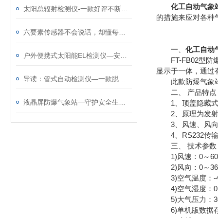
化工自动气象
太阳总辐射检测仪-一款好评不断的太阳总辐射记录仪@2025全境派送
的措施来应对各种
六要素传感器不会说话，却懂每一阵潮汐的意图
一、
化工自动
户外便携式太阳能EL检测仪—安全稳定的太阳能光伏检测设备（顺+丰+包+邮）
FT-FB02型
显示于一体，通过
导读：管式自动检测仪—一款脱颖而出的三层土壤墒情监测仪@2023已更新
此款防爆气象站采
二、 产品特点
液晶屏防爆气象站—守护安全生产的化工厂防爆气象站@2025全境派送
1、顶盖隐藏式超声波
2、原理为发射连续变
3、风速、风向、空气
4、RS232传输
三、 技术参数
1)风速：0～60m/s(±
2)风向：0～360°(±2
3)空气温度：-40
4)空气湿度：0～1
5)大气压力：300-
6)单机版数据存