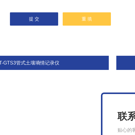
FT-GTS3管式土壤墒情记录仪
联
贴心的