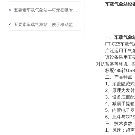
车载气象站设
五要素车载气象站—可无损吸附于车顶的车载小型气象站@2025全国发货
五要素车载气象站—便于移动监测的车载式自动气象站@2025全境派送
一、
车载气象
FT-CZ5车载
广泛运用于气象、
该设备采用五要素
对抗盐雾等环境，防
标配485转USB
二、产品特点
1、顶盖隐藏式超
2、原理为发射连
3、设备底部配备
4、减震手提箱
5、内置电子罗
6、北斗与GPS双
三、技术参数
1、风速：超声波原理