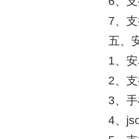
6、
7、支
五、安
1、
2、
3、
4、j