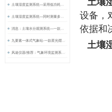
土壤
土壤湿度监测系统—采用低功耗设计的土壤含水量监测仪器@2025全+国+发+货
设备，
土壤湿度监测系统—同时测量多参数的墒情自动采集站@2024动态已更新
依据和
消息：土壤水分观测系统—一款可24小时远程监控的土壤湿度监测系统
九要素一体式气象站-一款星光熠熠的小型自动气象站@2023已更新
土壤
风途仪器/推荐：气象环境监测系统—物美价廉的自动气象观测站