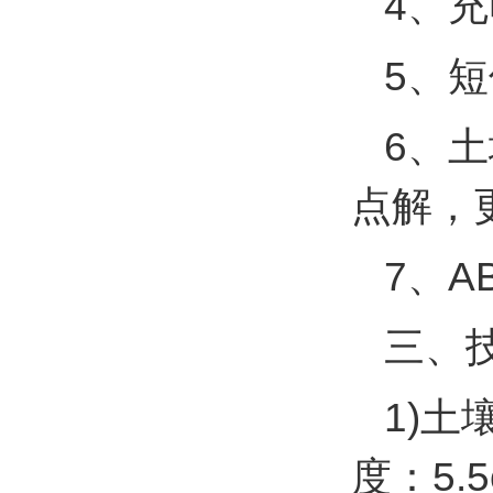
4、
5、
6、
点解，
7、A
三、
1)土
度：5