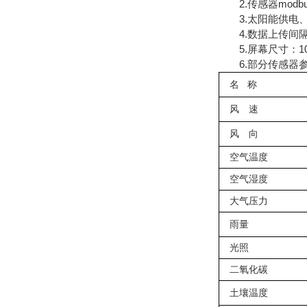
2.传感器modbus
3.太阳能供电、配置
4.数据上传间隔：
5.屏幕尺寸：1024
6.部分传感器
名
称
风 速
风 向
空气温度
空气湿度
大气压力
雨量
光照
二氧化碳
土壤温度