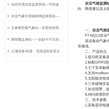
农业气候监测
农田环境信息监测系统—可快速部署的农田自动气象站@2025全境派送
向、降雨量以及太
农业气象环境物联网监测系统—高度集成的农田自动气象站
五参数防爆气象站—安装拆卸简单的防爆工业小型气象站@2025已更新
一、
农业气候
FT-NQ12农
降雨量监测站—一款妙不可言的光学雨量监测站
该设备由气象传感
等领域。
土壤设备/科普：无线远程多层立体土壤墒情监测仪哪家好☞☞风途科技
二、产品特点
1.低功耗采集器：
2.标配GPRS
3.七寸安卓触屏，版本
4.支持modbus
5.太阳能充电管
6.三米碳钢支架
7.短信报警，超
8.ABS材质防护
三、技术参数
1.采集器供电接口：