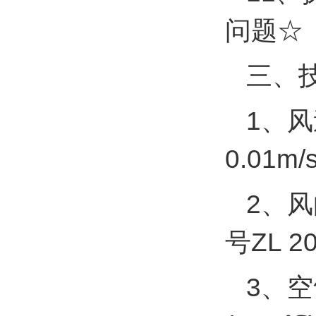
问题☆
三、
1、风
0.01m/
2、风
号ZL 20
3、空