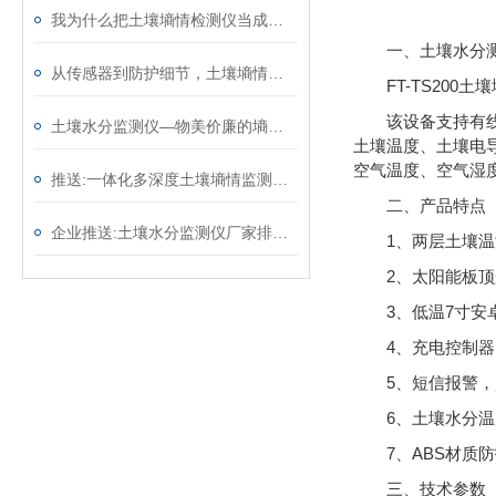
我为什么把土壤墒情检测仪当成试验田的标配——一名高校农业科研人员的体会
一、土壤水分
从传感器到防护细节，土壤墒情监测系统藏着7个适配野外的“稳运行”设计 ​
FT-TS20
该设备支持有
土壤水分监测仪—物美价廉的墒情自动监测设备@2025全境派送
土壤温度、土壤电
空气温度、空气湿
推送:一体化多深度土壤墒情监测仪—适用于各种类型的土壤和作物
二、产品特点
企业推送:土壤水分监测仪厂家排名—土壤含水量监测仪器价格（顺+丰+包+邮）
1、两层土壤
2、太阳能板
3、低温7寸安卓屏
4、充电控制器
5、短信报警
6、土壤水分
7、ABS材质
三、技术参数