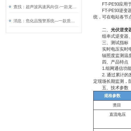
FT-PE93应
查找：超声波风速风向仪-一款龙腾虎跃的超声波风速风向传感器
FT-PE93逆
统，可在电站各节
消息：危化品预警系统—一款质量顶呱呱的危化品监测预警系统
二、
光伏逆变
组串式逆变器、集
三、测试指标
实时电压实时电流
辐照度监测温度监
四、产品特点
1.组⽹通信功能
2. 通过累计的
定现场长期监测，
五、技术参数
规格参数
类⽬
直流电压