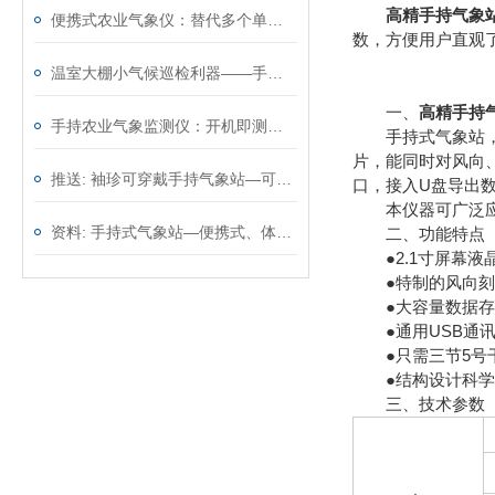
高精手持气象
便携式农业气象仪：替代多个单功能仪表，一台顶几台效率翻倍
数，方便用户直观
温室大棚小气候巡检利器——手持农业气象环境检测仪，温光水气一手掌握
一、
高精手持
手持农业气象监测仪：开机即测无需架设，从田埂到大棚移动观测
手持式气象站，又
片，能同时对风向、
推送: 袖珍可穿戴手持气象站—可以精确地测量环境参数
口，接入U盘导出
本仪器可广泛应用
资料: 手持式气象站—便携式、体积小巧的气象监测设备@2023动态已更新
二、功能特点
●2.1寸屏幕液
●特制的风向刻度盘
●大容量数据存储，
●通用USB通讯接
●只需三节5号干
●结构设计科学
三、技术参数