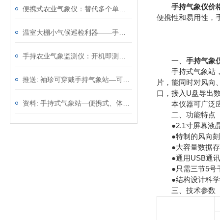
手持气象仪价
便携式农业气象仪：替代多个单功能仪表，一台顶几台效率翻倍
便携性和易用性，
温室大棚小气候巡检利器——手持农业气象环境检测仪，温光水气一手掌握
手持农业气象监测仪：开机即测无需架设，从田埂到大棚移动观测
一、
手持气象
手持式气象站，又
推送: 袖珍可穿戴手持气象站—可以精确地测量环境参数
片，能同时对风向、
口，接入U盘导出
资料: 手持式气象站—便携式、体积小巧的气象监测设备@2023动态已更新
本仪器可广泛应用
二、功能特点
●2.1寸屏幕液
●特制的风向刻度盘
●大容量数据存储，
●通用USB通讯接
●只需三节5号干
●结构设计科学
三、技术参数