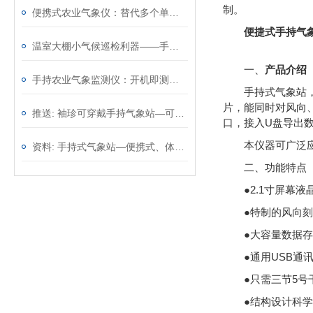
制。
便携式农业气象仪：替代多个单功能仪表，一台顶几台效率翻倍
便捷式手持气
温室大棚小气候巡检利器——手持农业气象环境检测仪，温光水气一手掌握
一、
产品介绍
手持农业气象监测仪：开机即测无需架设，从田埂到大棚移动观测
手持式气象站
片，能同时对风向、
推送: 袖珍可穿戴手持气象站—可以精确地测量环境参数
口，接入U盘导出
本仪器可广泛
资料: 手持式气象站—便携式、体积小巧的气象监测设备@2023动态已更新
二、功能特点
●2.1寸屏幕
●特制的风向刻
●大容量数据存
●通用USB通
●只需三节5号
●结构设计科