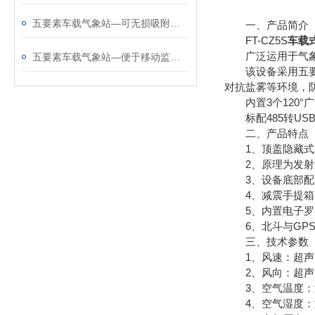
五要素车载气象站—可无损吸附于车顶的车载小型气象站@2025全国发货
一、产品简介
FT-CZ5S
车载
广泛运用于气象、
五要素车载气象站—便于移动监测的车载式自动气象站@2025全境派送
该设备采用五要素
对抗盐雾等环境，防
内置3个120°
标配485转USB
二、产品特点
1、顶盖隐藏式超
2、原理为发射连
3、设备底部配备
4、减震手提箱
5、内置电子罗
6、北斗与GPS双
三、技术参数
1、风速：超声波原理
2、风向：超声波原理
3、空气温度：测量原
4、空气湿度：测量原