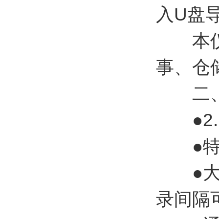
入U盘
本仪器
事、仓
二、
●2.
●特制
●大容
录间隔可