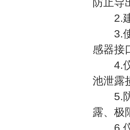
防止导
2.建
3.使
感器接
4.仪
池泄露
5.防
露、极
6.仪