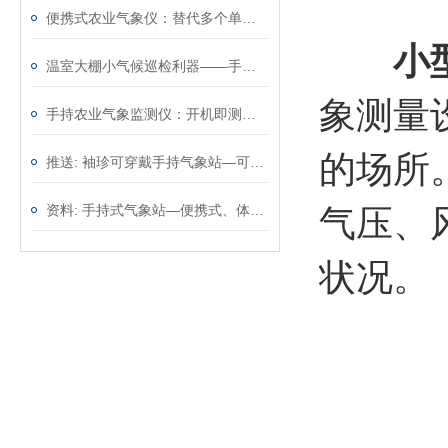
便携式农业气象仪：替代多个单功能仪表，一台顶几台效率翻倍
小
温室大棚小气候巡检利器——手持农业气象环境检测仪，温光水气一手掌握
象测量
手持农业气象监测仪：开机即测无需架设，从田埂到大棚移动观测
的场所
推送: 袖珍可穿戴手持气象站—可以精确地测量环境参数
资料: 手持式气象站—便携式、体积小巧的气象监测设备@2023动态已更新
气压、
状况。