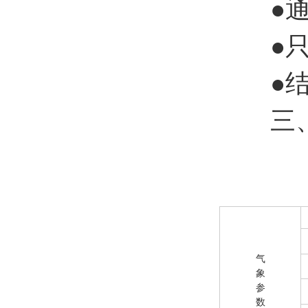
●通用
●只需
●结构
三、
气
象
参
数