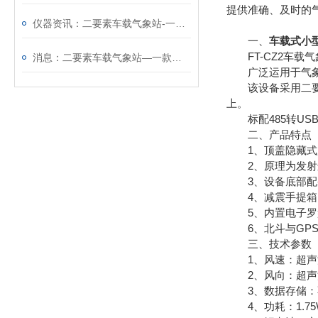
提供准确、及时的
仪器资讯：二要素车载气象站-一款可无损吸附于车顶的车载式气象站
一、
车载式小
FT-CZ2车载
消息：二要素车载气象站—一款便于移动监测的的车载式应急气象站
广泛运用于气象、
该设备采用二要素
上。
标配485转USB
二、产品特点
1、顶盖隐藏式超
2、原理为发射连
3、设备底部配备
4、减震手提箱
5、内置电子罗
6、北斗与GPS双
三、技术参数
1、风速：超声波原理
2、风向：超声波原理
3、数据存储：不
4、功耗：1.75