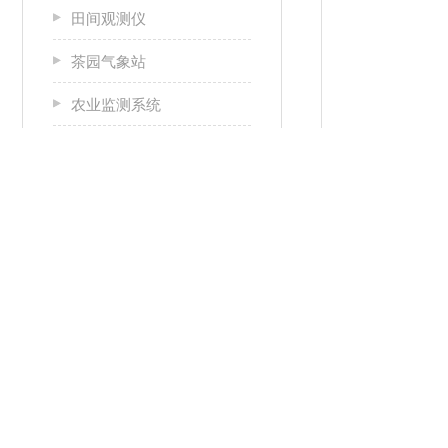
田间观测仪
茶园气象站
农业监测系统
农业观测设备
农田自动气象站
查看全部
产品详情
相关文章
RELATED ARTICLES