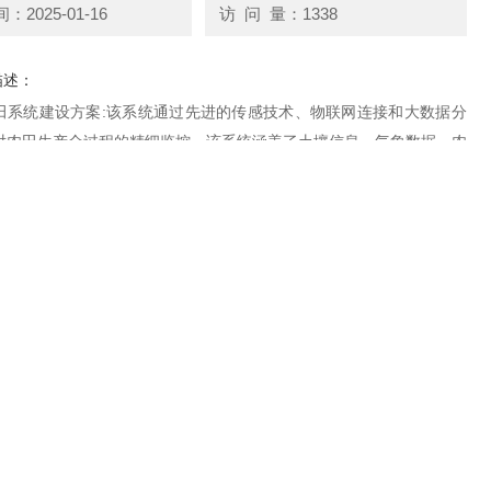
2025-01-16
访 问 量：1338
描述：
田系统建设方案:该系统通过先进的传感技术、物联网连接和大数据分
对农田生产全过程的精细监控。该系统涵盖了土壤信息、气象数据、农
状况等多个方面，为农民提供全面的决策支持。
在线咨询
联系电话：