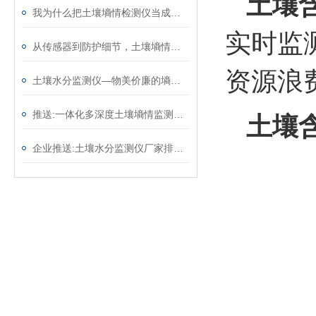
土壤
我为什么把土壤墒情检测仪当成试验田的标配——一名高校农业科研人员的体会
实时监
从传感器到防护细节，土壤墒情监测系统藏着7个适配野外的“稳运行”设计 ​
资源浪
土壤水分监测仪—物美价廉的墒情自动监测设备@2025全境派送
推送:一体化多深度土壤墒情监测仪—适用于各种类型的土壤和作物
土壤
企业推送:土壤水分监测仪厂家排名—土壤含水量监测仪器价格（顺+丰+包+邮）