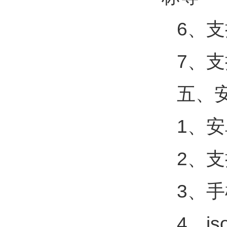
6、
7、支
五、安
1、
2、
3、
4、j