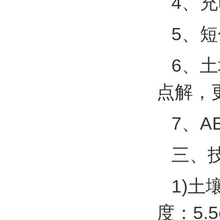
4、
5、
6、
点解，
7、A
三、
1)土
度：5.