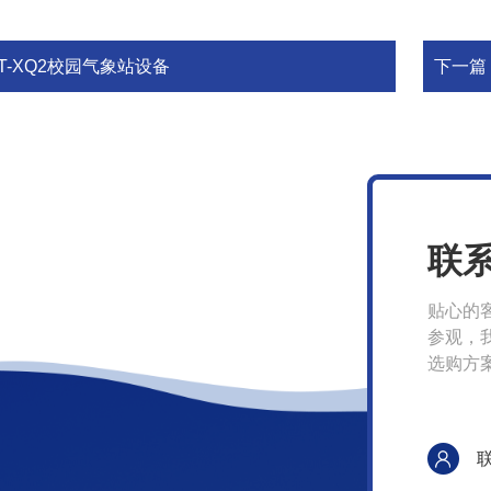
T-XQ2校园气象站设备
下一篇
联
贴心的
参观，
选购方