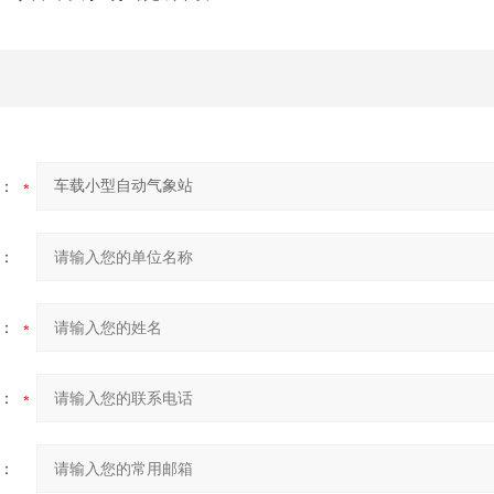
：
：
：
：
：