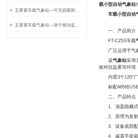
载小型自动气象站
五要素车载气象站—可无损吸附于车顶的车载小型气象站@2025全国发货
车载小型自动
五要素车载气象站—便于移动监测的车载式自动气象站@2025全境派送
一、产品简介
FT-CZ5S车载
广泛运用于气
该
气象站
采用
效对抗盐雾等环境，
内置3个12
标配485转U
二、产品特点
1、顶盖隐藏
2、原理为发
3、设备底部
4、减震手提