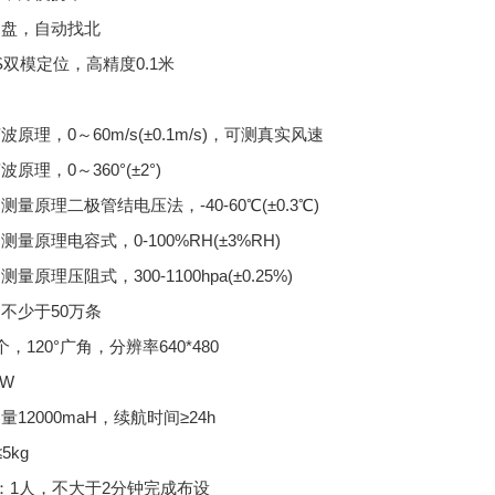
罗盘，自动找北
S双模定位，高精度0.1米
原理，0～60m/s(±0.1m/s)，可测真实风速
原理，0～360°(±2°)
量原理二极管结电压法，-40-60℃(±0.3℃)
量原理电容式，0-100%RH(±3%RH)
原理压阻式，300-1100hpa(±0.25%)
不少于50万条
，120°广角，分辨率640*480
2W
12000maH，续航时间≥24h
5kg
：1人，不大于2分钟完成布设