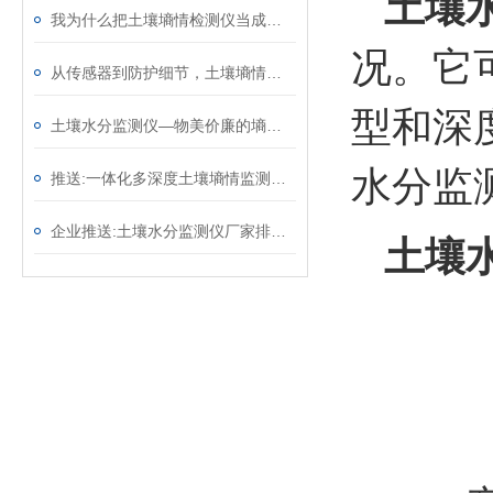
土壤
我为什么把土壤墒情检测仪当成试验田的标配——一名高校农业科研人员的体会
况。它
从传感器到防护细节，土壤墒情监测系统藏着7个适配野外的“稳运行”设计 ​
型和深
土壤水分监测仪—物美价廉的墒情自动监测设备@2025全境派送
水分监
推送:一体化多深度土壤墒情监测仪—适用于各种类型的土壤和作物
企业推送:土壤水分监测仪厂家排名—土壤含水量监测仪器价格（顺+丰+包+邮）
土壤