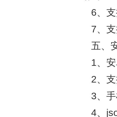
6、
7、支
五、安
1、
2、
3、
4、j