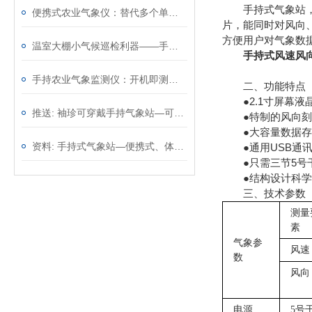
手持式气象站，
便携式农业气象仪：替代多个单功能仪表，一台顶几台效率翻倍
片，能同时对风向、
方便用户对气象数
温室大棚小气候巡检利器——手持农业气象环境检测仪，温光水气一手掌握
手持式风速风
手持农业气象监测仪：开机即测无需架设，从田埂到大棚移动观测
二、功能特点
●2.1寸屏幕液晶
推送: 袖珍可穿戴手持气象站—可以精确地测量环境参数
●特制的风向刻度盘
●大容量数据存储，
资料: 手持式气象站—便携式、体积小巧的气象监测设备@2023动态已更新
●通用USB通讯接
●只需三节5号干
●结构设计科学
三、技术参数
测量
素
气象参
风速
数
风向
电源
5号