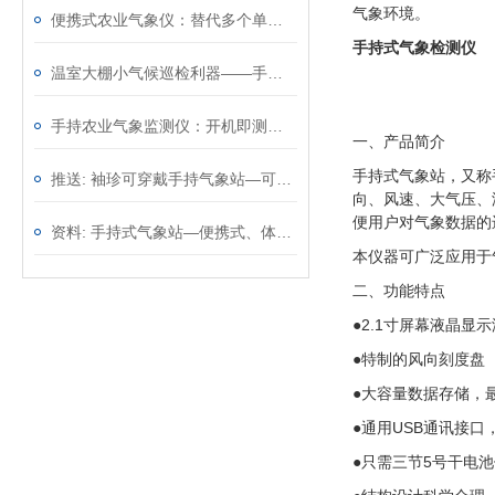
气象环境。
便携式农业气象仪：替代多个单功能仪表，一台顶几台效率翻倍
手持式气象检测仪
温室大棚小气候巡检利器——手持农业气象环境检测仪，温光水气一手掌握
手持农业气象监测仪：开机即测无需架设，从田埂到大棚移动观测
一、产品简介
手持式气象站，又称
推送: 袖珍可穿戴手持气象站—可以精确地测量环境参数
向、风速、大气压、
便用户对气象数据的
资料: 手持式气象站—便携式、体积小巧的气象监测设备@2023动态已更新
本仪器可广泛应用于
二、功能特点
●
2.1
寸屏幕液晶显示
●特制的风向刻度盘
●大容量数据存储，
●通用
USB
通讯接口
●只需三节
5
号干电池