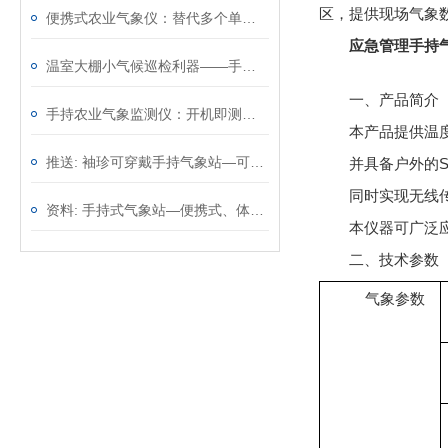
区，提供现场气象
便携式农业气象仪：替代多个单功能仪表，一台顶几台效率翻倍
应急管理手持
温室大棚小气候巡检利器——手持农业气象环境检测仪，温光水气一手掌握
一、产品简介
手持农业气象监测仪：开机即测无需架设，从田埂到大棚移动观测
本产品提供温
推送: 袖珍可穿戴手持气象站—可以精确地测量环境参数
并具备户外的
同时实现无线传
资料: 手持式气象站—便携式、体积小巧的气象监测设备@2023动态已更新
本仪器可广泛
二、技术参数
气象参数