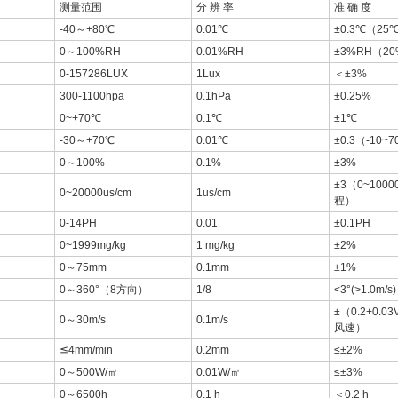
测量范围
分 辨 率
准 确 度
-40～+80℃
0.01℃
±0.3℃（25
0～100%RH
0.01%RH
±3%RH（20
0-157286LUX
1Lux
＜±3%
300-1100hpa
0.1hPa
±0.25%
0~+70℃
0.1℃
±1℃
-30～+70℃
0.01℃
±0.3（-10~
0～100%
0.1%
±3%
±3（0~100
0~20000us/cm
1us/cm
程）
0-14PH
0.01
±0.1PH
0~1999mg/kg
1 mg/kg
±2%
0～75mm
0.1mm
±1%
0～360°（8方向）
1/8
<3°(>1.0m/s)
±（0.2+0.
0～30m/s
0.1m/s
风速）
≦4mm/min
0.2mm
≤±2%
0～500W/㎡
0.01W/㎡
≤±3%
0～6500h
0.1 h
＜0.2 h