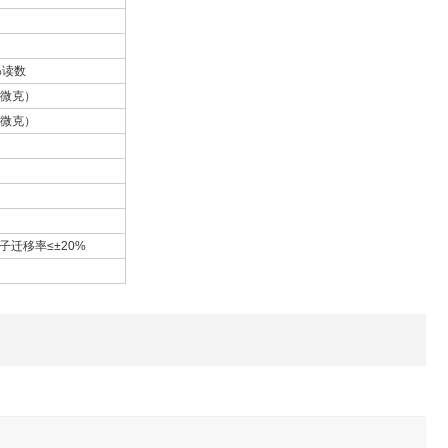
5%读数
0微克）
0微克）
离子迁移率≤±20%