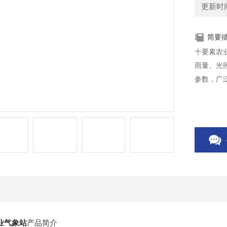
更新时间：
简要
十要素农
雨量、光
参数，广
业气象站
产品简介