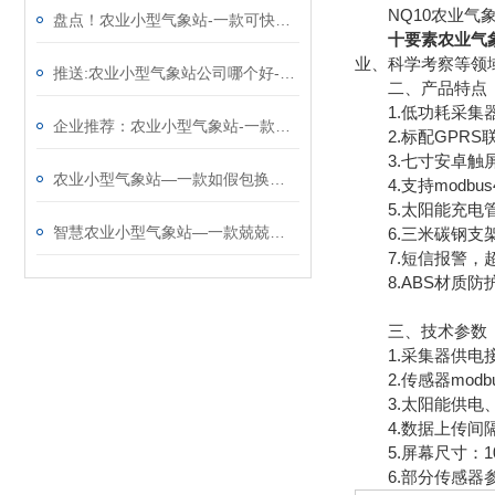
NQ10农业气象
盘点！农业小型气象站-一款可快速布置使用的田间小型气象站
十要素农业气
业、科学考察等领
推送:农业小型气象站公司哪个好-值得推荐的农田气象站（顺+丰+包+邮）
二、产品特点
1.低功耗采集器
企业推荐：农业小型气象站-一款气势磅礴的农业气象观测站 （技术新闻）
2.标配GPRS
3.七寸安卓触屏，版本
农业小型气象站—一款如假包换的智慧农业农田监测系统#2023已更新
4.支持modbus
5.太阳能充电管
智慧农业小型气象站—一款兢兢业业的农业园区气象站@2022已更新
6.三米碳钢支架
7.短信报警，超
8.ABS材质防护
三、技术参数
1.采集器供电接口：
2.传感器modbu
3.太阳能供电、配置
4.数据上传间隔：
5.屏幕尺寸：1024
6.部分传感器