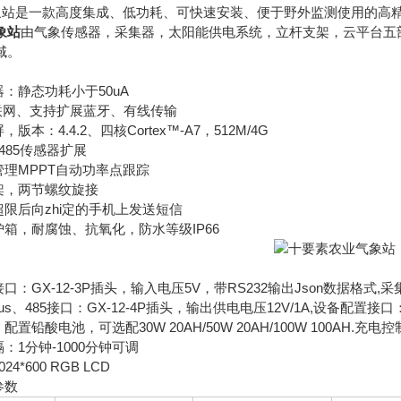
站是一款高度集成、低功耗、可快速安装、便于野外监测使用的高
象站
由气象传感器，采集器，太阳能供电系统，立杆支架，云平台五
域。
：静态功耗小于50uA
联网、支持扩展蓝牙、有线传输
：4.4.2、四核Cortex™-A7，512M/4G
485传感器扩展
理MPPT自动功率点跟踪
，两节螺纹旋接
限后向zhi定的手机上发送短信
箱，耐腐蚀、抗氧化，防水等级IP66
GX-12-3P插头，输入电压5V，带RS232输出Json数据格式,采集器
s、485接口：GX-12-4P插头，输出供电电压12V/1A,设备配置接口：
铅酸电池，可选配30W 20AH/50W 20AH/100W 100AH.充
1分钟-1000分钟可调
*600 RGB LCD
参数