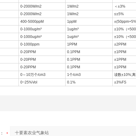
0-2000W/m2
1W/m2
＜±3%
0-2000W/m2
1W/m2
≤±5%
400-5000ppM
1ppM
±(50ppm+
0-1000ug/m³
1ug/m³
±10%（<50
0-1000ug/m³
1ug/m³
±10%（<50
0-1000ppm
1PPM
±2PPM
0-20PPM
0.1PPM
±1PPM
0-20PPM
0.1PPM
±1PPM
0-20PPM
0.1PPM
±1PPM
0～10万个/cm3
1个/cm3
读数±10%;
0~25%Vol
0.1%
±3%FS
：