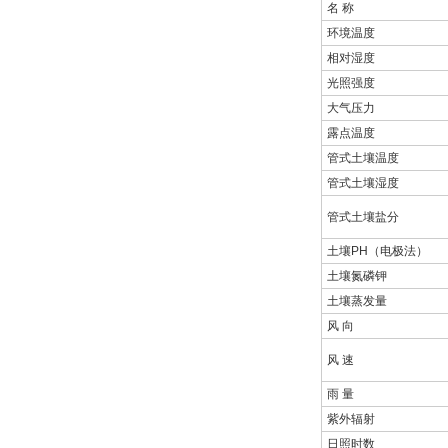
名 称
环境温度
相对湿度
光照强度
大气压力
露点温度
管式土壤温度
管式土壤湿度
管式土壤盐分
土壤PH（电极法）
土壤氮磷钾
土壤蒸发量
风 向
风 速
雨 量
紫外辐射
日照时数