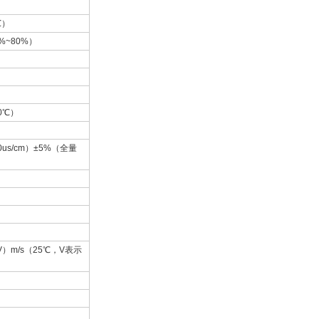
℃）
%~80%）
70℃）
00us/cm）±5%（全量
03V）m/s（25℃，V表示