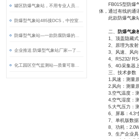
FB01S型防爆
罐区防爆气象站，不用专业人员也能装，到场即装即用
体，通过有线的通
此款防爆气象站采
防爆型气象站485接DCS，中控室实时掌控气象动态
二、
防爆气象
防爆型气象站—一款防腐防爆的化工园区气象站@2023顺+丰+包+邮
1、顶盖隐藏式超
2、原理为发射连
企业推送:防爆型气象站厂家—了解天气状况的工业防爆气象仪（顺+丰+包+邮）
3、风速、风向、
4、RS232/ RS4
化工园区空气监测站—质量可靠的防爆型气象站@2024动态已更新
5、4G采集器上
三、技术参数
1.风速：测量原理超声波
2.风向：测量原理超声
3.空气温度：测量原理
4.空气湿度：测量原理
5.大气压力：测量原理
6、屏幕：4.3寸
7、单机版数据存储
8、功耗：2.0
9、生产企业具有