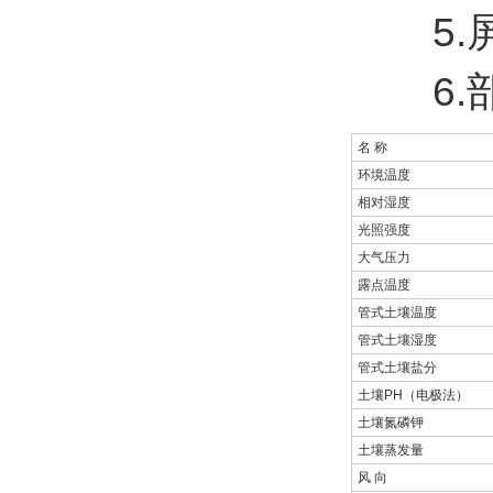
5.屏幕
6.部
名 称
环境温度
相对湿度
光照强度
大气压力
露点温度
管式土壤温度
管式土壤湿度
管式土壤盐分
土壤PH（电极法）
土壤氮磷钾
土壤蒸发量
风 向