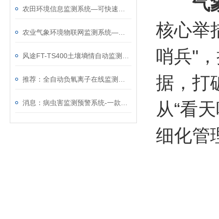
气
农田环境信息监测系统—可快速部署的农田自动气象站@2025全境派送
核心举
农业气象环境物联网监测系统—高度集成的农田自动气象站
哨兵"
风途FT-TS400土壤墒情自动监测仪——实时捕捉土壤水分，全天候守护农田~
据，打
推荐：全自动负氧离子在线监测系统—景区生态环境监测站（顺+丰+包+邮）
消息：病虫害监测预警系统-一款质量嘎嘎好的虫情监控系统
从“看
细化管