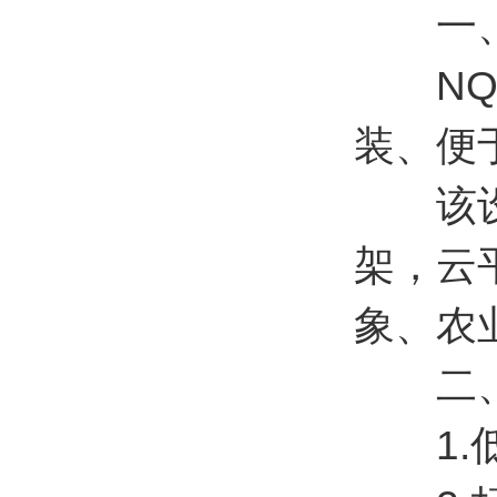
一
NQ1
装、便
该设备
架，云
象、农
二、
1.低