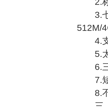
2.标
3.七寸
512M/
4.支持
5.太
6.三
7.短
8.不
三、