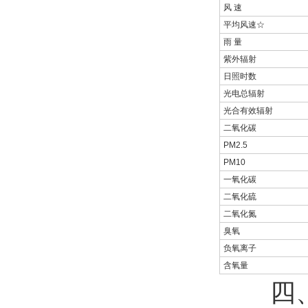
风 速
平均风速☆
雨 量
紫外辐射
日照时数
光电总辐射
光合有效辐射
二氧化碳
PM2.5
PM10
一氧化碳
二氧化硫
二氧化氮
臭氧
负氧离子
含氧量
四、