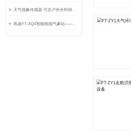
天气现象传感器-可在户外长时间运行的天气现象检测器@2025全+国+发+货
风途FT-XQ4智能校园气象站——校园气象教育的重要工具~