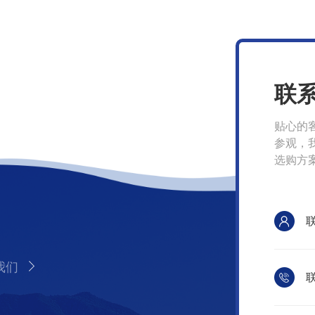
联
贴心的
参观，
选购方
我们
联