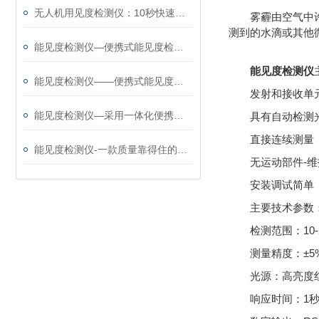
无人机用见度检测仪：10秒快速响应，实时能见度数据即时获取
雾霾由空气中
测到的水滴或其他
能见度检测仪—便携式能见度检测仪生产厂商那家好@风途科技是真的靠谱！
能见度检测仪
能见度检测仪——便携式能见度监测仪厂家怎么选@风途科技质量嘎嘎好！
发射和接收单
能见度检测仪—采用一体化便携设计的便携式能见度监测仪@2025全国发货
具有自动检测
直接连续测量
能见度检测仪-一款质量靠得住的便携式能见度分析仪@2024动态已更新
无运动部件-
安装调试简单
主要技术参数
检测范围：10-
测量精度：±5
光源：高亮度红
响应时间：1