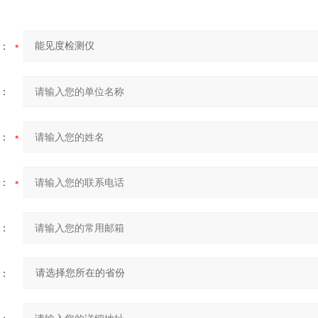
：
：
：
：
：
：