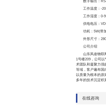
数字输出：RS48
工作温度：-20-
工作湿度：0-9
供电电压：VDC 
功耗：5W(带加
外形尺寸：280×
公司介绍
山东风途物联
1号楼209，公
术团队和凝聚力强
等域，客户遍布国
以质量为根本的原
多年的技术沉淀积
在线咨询