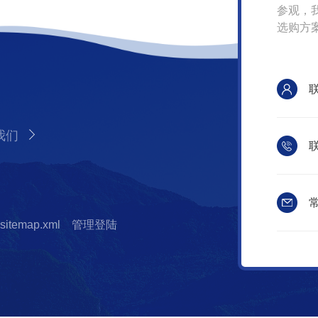
参观，
选购方
我们
联
常
sitemap.xml
管理登陆