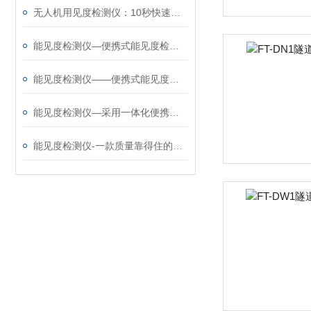
无人机用见度检测仪：10秒快速响应，实时能见度数据即时获取
能见度检测仪—便携式能见度检测仪生产厂商那家好@风途科技是真的靠谱！
能见度检测仪——便携式能见度监测仪厂家怎么选@风途科技质量嘎嘎好！
能见度检测仪—采用一体化便携设计的便携式能见度监测仪@2025全国发货
能见度检测仪-一款质量靠得住的便携式能见度分析仪@2024动态已更新