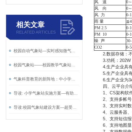
风 速
0～
风 向
0～
风
力
0-
雨
量
≦4
相关文章
PM 2.5
0-
RELATED ARTICLES
PM 10
0-
噪
声
30
CO2
0-
校园自动气象站—实时感知微气候变化的智慧校园气象站@2025已更新
2.数据存储：不
3.功耗：202W
校园气象站——校园教学气象站厂家哪家好@风途物联网靠得住
4.生产企业具有
5.生产企业具有
气象科普教育的新阵地：中小学校园气象站的创新实践
6.生产企业为3
四、云平台介
1、CS架构软件
导读: 小学气象站实施方案—有助于应对天气变化@2023动态已更新
2、支持多帐号
3、支持实时数
导读:校园气象站建设方案—超受欢迎的的学校气象站2023全+境+派+送
4、云服务器、云
5、支持短信报
6、支持地图显
7、支持数据曲