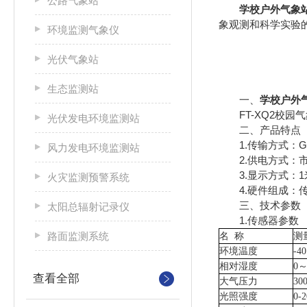
公路气象站
学校户外气象
象观测和科学实验
环境监测气象仪
光伏气象站
生态监测站
一、
学校户外
FT-XQ2校园
光伏发电环境监测站
二、产品特点
1.传输方式：GP
风力发电环境监测站
2.供电方式：市
3.显示方式：1米*
火灾监测预警系统
4.硬件组成：传
三、技术参数
太阳总辐射记录仪
1.传感器参数
路面监测系统
名
称
测
环境温度
-4
相对湿度
0～
查看全部
大气压力
300
光照强度
0-