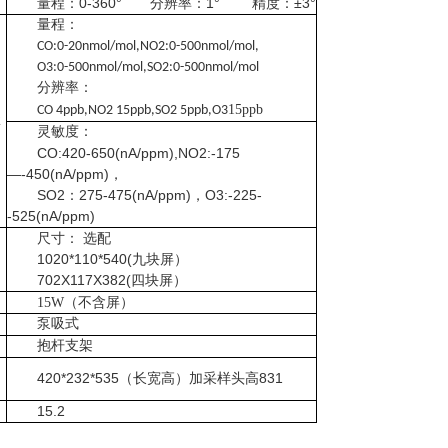
量程：0-360°
分辨率：1°
精度：±3°
量程：
CO:0-20nmol/mol,NO2:0-500nmol/mol,
O3:0-500nmol/mol,SO2:0-500nmol/mol
分辨率：
15ppb
CO 4ppb,NO2 15ppb,SO2 5ppb,O3
2
灵敏度：
CO:420-650(nA/ppm),NO2:-175
—-450(nA/ppm)，
SO2：275-475(nA/ppm)，O3:-225-
-525(nA/ppm)
尺寸： 选配
1020*110*540(九块屏）
702X117X382(四块屏）
15W（不含屏）
泵吸式
抱杆支架
420*232*535（长宽高）加采样头高831
15.2