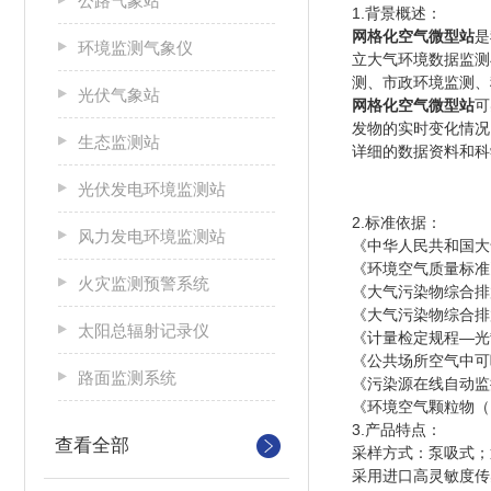
公路气象站
1.背景概述：
网格化空气微型站
是
环境监测气象仪
立大气环境数据监测
测、市政环境监测、
光伏气象站
网格化空气微型站
可
发物的实时变化情况
生态监测站
详细的数据资料和科
光伏发电环境监测站
2.标准依据：
风力发电环境监测站
《中华人民共和国大
《环境空气质量标准》（
火灾监测预警系统
《大气污染物综合排放
《大气污染物综合排放
太阳总辐射记录仪
《计量检定规程—光
《公共场所空气中可吸
路面监测系统
《污染源在线自动监控(
《环境空气颗粒物（P
3.产品特点：
查看全部
采样方式：泵吸式；
采用进口高灵敏度传