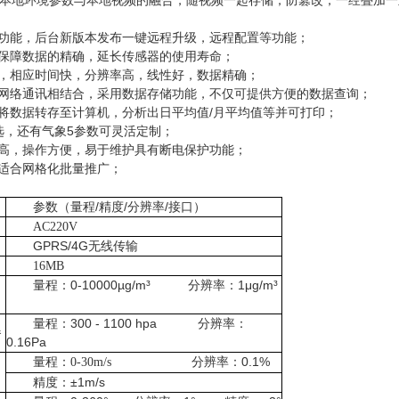
本地环境参数与本地视频的融合，随视频一起存储，防篡改，一经叠加一
级功能，后台新版本发布一键远程升级，远程配置等功能；
，保障数据的精确，延长传感器的使用寿命；
器，相应时间快，分辨率高，线性好，数据精确；
和网络通讯相结合，采用数据存储功能，不仅可提供方便的数据查询；
接口将数据转存至计算机，分析出日平均值/月平均值等并可打印；
任选，还有气象5参数可灵活定制；
度高，操作方便，易于维护具有断电保护功能；
，适合网格化批量推广；
参数（量程/精度/分辨率/接口）
AC220V
GPRS/4G无线传输
16MB
量程：0-10000µg/m³
分辨率：1μg/m³
量程：300 - 1100 hpa
分辨率：
器
0.16Pa
分辨率：0.1%
0-30m/s
量程：
精度：±1m/s