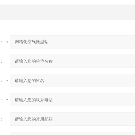
：
：
：
：
：