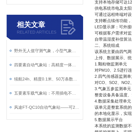
支持本地存储可达1
供电系统市电及太阳
可通过远程终端对设
支持断点续传功能，
相关文章
LED显示屏：可外
RELATED ARTICLES
可根据客户需求对监
自带温湿度补偿算法
二、系统组成
野外无人值守测气象，小型气象观测站真的靠谱
该系统主要由四气两
上传、数据展示、统
1.颗粒物监测单元
四要素自动气象站：高精度一体化小型气象监测设备
对PM10、2.5
2.四气传感器监测单
续航24h、精度0.1米、50万条数据——一台≤5kg的车载气象站能干什么？
对CO、SO2、N
3.气象五参监测单元
五要素车载气象站：不用插电不用接线，磁吸车顶续航24小时
整套设备具备温度、
4.数据采集处理单元
风途FT-QC10自动气象站——可24小时不间断测气象~
该单元是整套系统的
的本地化显示，实现
5.数据展示平台
本系统的监测数据不