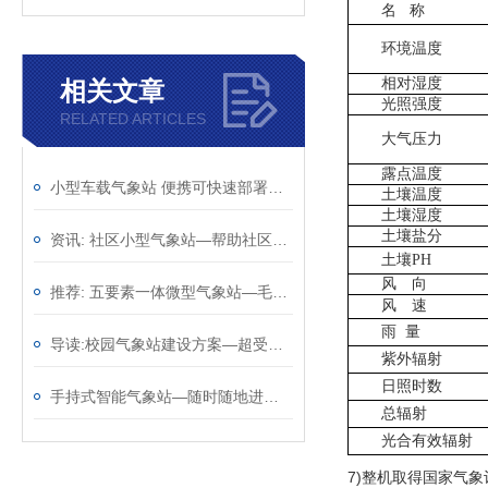
名
称
环境温度
相对湿度
相关文章
光照强度
RELATED ARTICLES
大气压力
露点温度
小型车载气象站 便携可快速部署车载微气象采集设备
土壤温度
土壤湿度
土壤盐分
资讯: 社区小型气象站—帮助社区居民了解天气情况@2023动态已更新
土壤
PH
风 向
推荐: 五要素一体微型气象站—毛遂自荐的超声波气象站2023全+国+派+送
风 速
雨
量
导读:校园气象站建设方案—超受欢迎的的学校气象站2023全+境+派+送
紫外辐射
日照时数
手持式智能气象站—随时随地进行气象观测的手持气象仪（顺+丰+包+邮）
总辐射
光合有效辐射
7)
整机取得国家气象