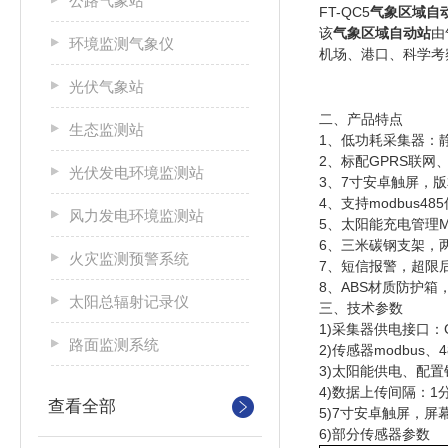
公路气象站
FT-QC
5
气象区域自
该
气象区域自动站
由
环境监测气象仪
机场、港口、科学考
光伏气象站
二、产品特点
生态监测站
1
、低功耗采集器：
2
、标配
GPRS
联网
光伏发电环境监测站
3
、
7
寸安卓触屏，版
4
、支持
modbus485
风力发电环境监测站
5
、太阳能充电管理
6
、三米碳钢支架，
火灾监测预警系统
7
、短信报警，超限
8
、
ABS
材质防护箱
太阳总辐射记录仪
三、技术参数
1)
采集器供电接口：
路面监测系统
2)
传感器
modbus
、
4
3)
太阳能供电、配置
4)
数据上传间隔：
1
查看全部
5)7
寸安卓触屏，屏
6)部分传感器参数