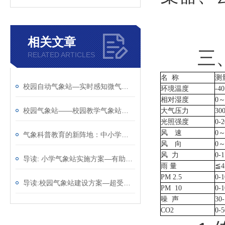
相关文章
三、
RELATED ARTICLES
名
称
测
校园自动气象站—实时感知微气候变化的智慧校园气象站@2025已更新
环境温度
-4
相对湿度
0～
校园气象站——校园教学气象站厂家哪家好@风途物联网靠得住
大气压力
300
光照强度
0-
风 速
0～
气象科普教育的新阵地：中小学校园气象站的创新实践
风 向
0～
风
力
0-
导读: 小学气象站实施方案—有助于应对天气变化@2023动态已更新
雨
量
≦4
PM 2.5
0-
导读:校园气象站建设方案—超受欢迎的的学校气象站2023全+境+派+送
PM 10
0-
噪
声
30
CO2
0-