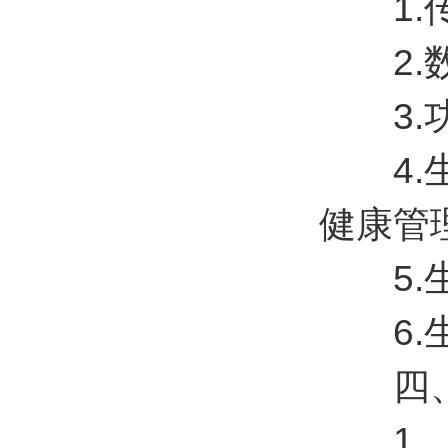
1.传
2.数
3.功
4.生
健康管
5.生
6.生
四、
1、C