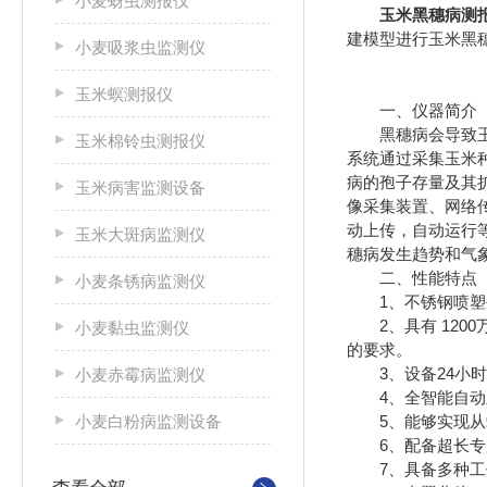
小麦蚜虫测报仪
玉米黑穗病测
建模型进行玉米黑
小麦吸浆虫监测仪
玉米螟测报仪
一、仪器简介
黑穗病会导致玉
玉米棉铃虫测报仪
系统通过采集玉米
病的孢子存量及其
玉米病害监测设备
像采集装置、网络
动上传，自动运行
玉米大斑病监测仪
穗病发生趋势和气
二、性能特点
小麦条锈病监测仪
1、不锈钢喷塑外壳
2、具有 120
小麦黏虫监测仪
的要求。
3、设备24小时
小麦赤霉病监测仪
4、全智能自动显
小麦白粉病监测设备
5、能够实现从载
6、配备超长专用
7、具备多种工作