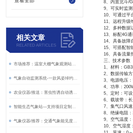
查看全部
8、内置北斗/G
9、可实时监测空
10、可通过平台
11、远程升级维
12、多种数据访
13、标配4G通
相关文章
14、具备故障自
RELATED ARTICLES
15、可搭配智能
16、具备流量报
三、技术参数
市场推荐：温室大棚气象观测站—值得信赖的智慧农业农田监测系统
1、材料：GB320
2、数据传输方式：
气象自动监测系统-一款风姿绰约的自动小型气象站@2023已更新
3、电源电压：交流
4、功率：200W
农业仪器/推送：害虫性诱自动诱捕器—质量有保障的性诱测报系统
5、定时：可设5
6、载玻带：长度：1
7、集气口风速：0.
智能生态气象站—支持项目定制集成的四气两尘空气站#2024今日推送
8、绝缘电阻：≥2
9、空气温度：-30
气象仪器/推荐：交通气象能见度监测站—售后有保障的团雾预警监测系统
10、空气湿度：0
11、风速：0～30