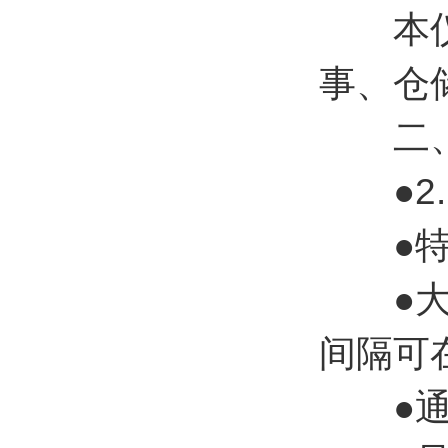
本仪器
事、仓
二、
●2.
●特制
●大容
间隔可在
●通用