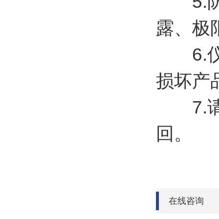
5.防
露、极
6.仪
损坏产品
7.请
回。
在线咨询