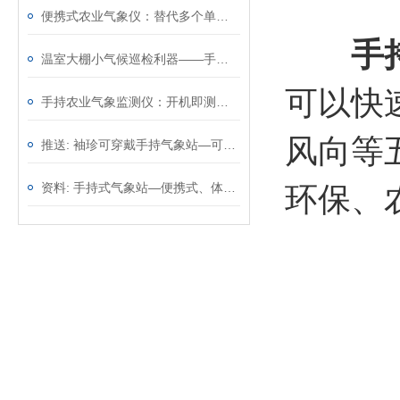
便携式农业气象仪：替代多个单功能仪表，一台顶几台效率翻倍
手
温室大棚小气候巡检利器——手持农业气象环境检测仪，温光水气一手掌握
可以快
手持农业气象监测仪：开机即测无需架设，从田埂到大棚移动观测
风向等
推送: 袖珍可穿戴手持气象站—可以精确地测量环境参数
资料: 手持式气象站—便携式、体积小巧的气象监测设备@2023动态已更新
环保、