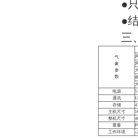
●只需
●结构
三、
气
象
参
数
电源
通讯
U
存储
主机尺寸
1
整机尺寸
4
重量
工作环境
-