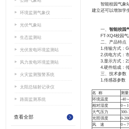
公路气象站
智能校园气象
建立还可以增加学
环境监测气象仪
光伏气象站
一、
智能校园
FT-XQ4校园
生态监测站
二、产品特点
1.传输方式：GP
光伏发电环境监测站
2.供电方式：市
3.显示方式：2米*
风力发电环境监测站
4.硬件组成：传
三、技术参数
火灾监测预警系统
1.传感器参数
太阳总辐射记录仪
名
称
测量
路面监测系统
环境温度
-40
相对湿度
0～1
大气压力
300-
查看全部
光照强度
0-20
风 速
0～7