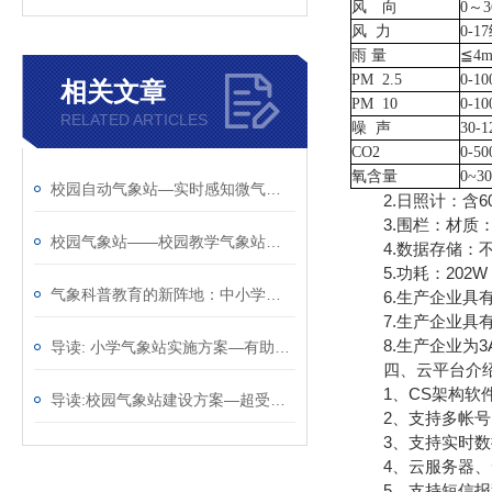
风 向
0～
风
力
0-1
雨
量
≦4m
PM 2.5
0-10
相关文章
PM 10
0-10
RELATED ARTICLES
噪
声
30-1
CO2
0-5
氧含量
0~3
校园自动气象站—实时感知微气候变化的智慧校园气象站@2025已更新
2.日照计：含60
3.围栏：材质：PV
校园气象站——校园教学气象站厂家哪家好@风途物联网靠得住
4.数据存储：不
5.功耗：202W
气象科普教育的新阵地：中小学校园气象站的创新实践
6.生产企业具有
7.生产企业具有
8.生产企业为3
导读: 小学气象站实施方案—有助于应对天气变化@2023动态已更新
四、云平台介
1、CS架构软件
导读:校园气象站建设方案—超受欢迎的的学校气象站2023全+境+派+送
2、支持多帐号
3、支持实时数
4、云服务器、云
5、支持短信报