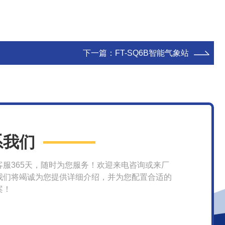
下一篇：
FT-SQ6B智能气象站
系我们
客服365天，随时为您服务！欢迎来电咨询或来厂
我们将竭诚为您提供详细介绍，并为您配置合适的
案！