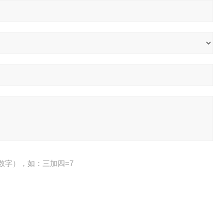
数字），如：三加四=7