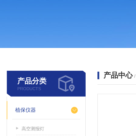
产品中心
产品分类
PRODUCTS
植保仪器
高空测报灯