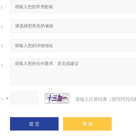
：
：
：
：
：
请输入计算结果（填写阿拉伯