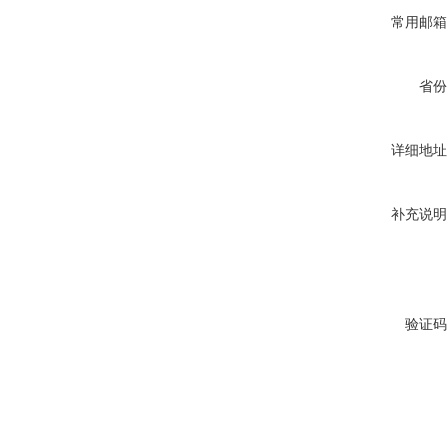
常用邮箱
省份
详细地址
补充说明
验证码