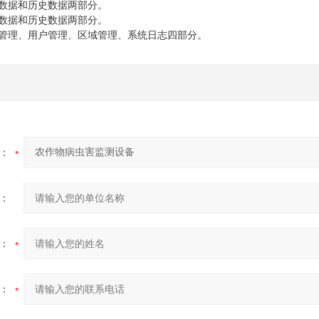
时数据和历史
数据两部分。
时数据和历史数据两部分。
备管理、用户管理、区域管理、系统日志四部分。
：
：
：
：