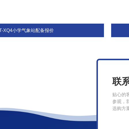
FT-XQ4小学气象站配备报价
联
贴心的
参观，
选购方